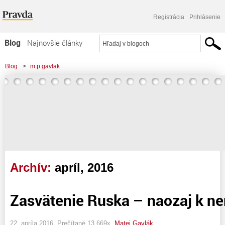
Registrácia
Prihlásenie
Blog
Najnovšie články
Najčítanejšie články
Blog
>
m.p.gavlak
Najkomentovanejšie články
Zoznam blogov
Komerčné blogy
Archív:
apríl, 2016
Zasvätenie Ruska – naozaj k n
22. apríla 2016, Prečítané 13 669x,
Matej Gavlák