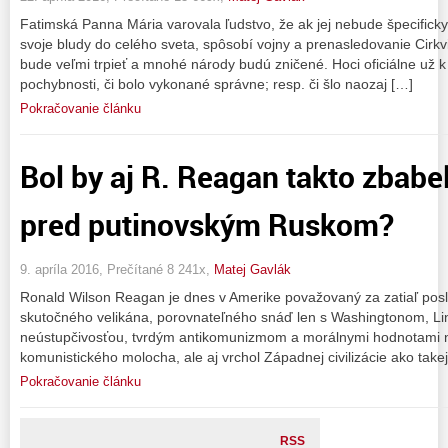
Fatimská Panna Mária varovala ľudstvo, že ak jej nebude špecificky
svoje bludy do celého sveta, spôsobí vojny a prenasledovanie Cirkv
bude veľmi trpieť a mnohé národy budú zničené. Hoci oficiálne už k
pochybnosti, či bolo vykonané správne; resp. či šlo naozaj […]
Pokračovanie článku
Bol by aj R. Reagan takto zbabe
pred putinovským Ruskom?
9. apríla 2016, Prečítané 8 241x,
Matej Gavlák
Ronald Wilson Reagan je dnes v Amerike považovaný za zatiaľ pos
skutočného velikána, porovnateľného snáď len s Washingtonom, L
neústupčivosťou, tvrdým antikomunizmom a morálnymi hodnotami n
komunistického molocha, ale aj vrchol Západnej civilizácie ako takej.
Pokračovanie článku
RSS