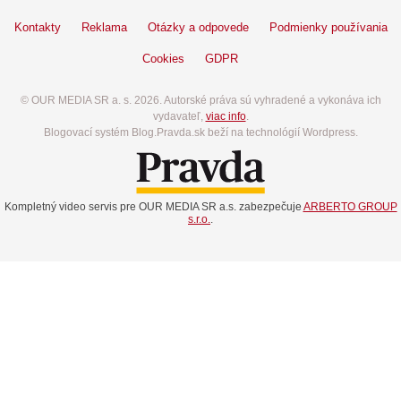
Kontakty
Reklama
Otázky a odpovede
Podmienky používania
Cookies
GDPR
© OUR MEDIA SR a. s. 2026. Autorské práva sú vyhradené a vykonáva ich
vydavateľ,
viac info
.
Blogovací systém Blog.Pravda.sk beží na technológií Wordpress.
Kompletný video servis pre OUR MEDIA SR a.s. zabezpečuje
ARBERTO GROUP
s.r.o.
.