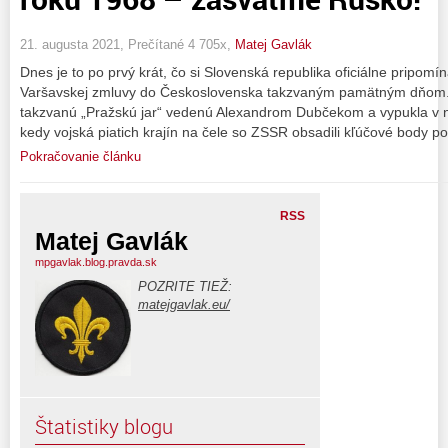
21. augusta 2021, Prečítané 4 705x,
Matej Gavlák
Dnes je to po prvý krát, čo si Slovenská republika oficiálne pripomí
Varšavskej zmluvy do Československa takzvaným pamätným dňom. 
takzvanú „Pražskú jar“ vedenú Alexandrom Dubčekom a vypukla v n
kedy vojská piatich krajín na čele so ZSSR obsadili kľúčové body p
Pokračovanie článku
RSS
Matej Gavlák
mpgavlak.blog.pravda.sk
POZRITE TIEŽ:
matejgavlak.eu/
Štatistiky blogu