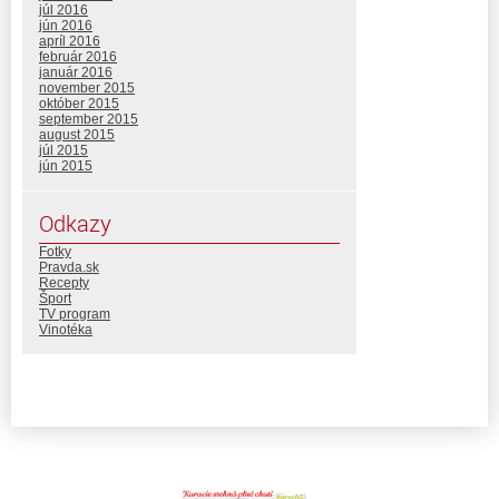
júl 2016
jún 2016
apríl 2016
február 2016
január 2016
november 2015
október 2015
september 2015
august 2015
júl 2015
jún 2015
Odkazy
Fotky
Pravda.sk
Recepty
Šport
TV program
Vinotéka