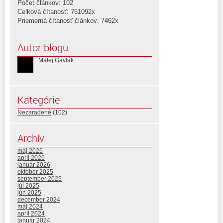
Počet článkov: 102
Celková čítanosť: 761092x
Priemerná čítanosť článkov: 7462x
Autor blogu
Matej Gavlák
Kategórie
Nezaradené
(102)
Archív
máj 2026
apríl 2026
január 2026
október 2025
september 2025
júl 2025
jún 2025
december 2024
máj 2024
apríl 2024
január 2024