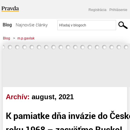
Registrácia
Prihlásenie
Blog
Najnovšie články
Najčítanejšie články
Blog
>
m.p.gavlak
Najkomentovanejšie články
>
K pamiatke dňa invázie do Československa z roku 1968 – zasväťme Rusko!
Zoznam blogov
Komerčné blogy
Archív:
august, 2021
K pamiatke dňa invázie do Česk
roku 1968 – zasväťme Rusko!