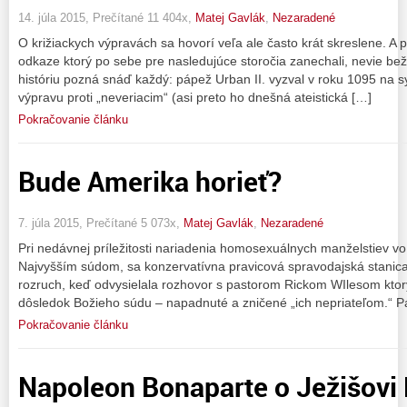
14. júla 2015, Prečítané 11 404x,
Matej Gavlák
,
Nezaradené
O križiackych výpravách sa hovorí veľa ale často krát skreslene. A 
odkaze ktorý po sebe pre nasledujúce storočia zanechali, nevie bežn
históriu pozná snáď každý: pápež Urban II. vyzval v roku 1095 na 
výpravu proti „neveriacim“ (asi preto ho dnešná ateistická […]
Pokračovanie článku
Bude Amerika horieť?
7. júla 2015, Prečítané 5 073x,
Matej Gavlák
,
Nezaradené
Pri nedávnej príležitosti nariadenia homosexuálnych manželstiev v
Najvyšším súdom, sa konzervatívna pravicová spravodajská stanic
rozruch, keď odvysielala rozhovor s pastorom Rickom WIlesom ktor
dôsledok Božieho súdu – napadnuté a zničené „ich nepriateľom.“ Pá
Pokračovanie článku
Napoleon Bonaparte o Ježišovi 