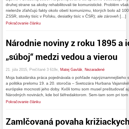
druhej strane sa akoby rehabilitovali tie komunistické. Problém vš
nielenže zľahčujú fakty okolo obetí komunizmu, ktorých bolo až 100 m
ZSSR, stovky tisíc v Poľsku, desiatky tisíc v ČSR); ale zároveň […]
Pokračovanie článku
Národnie noviny z roku 1895 a 
„súboj“ medzi vedou a vierou
21. júla 2015, Prečítané 3 619x,
Matej Gavlák
,
Nezaradené
Moja bakalárska práca pojednávala o pohľade najvýznamnejšieho s
a politika prelomu 19. a 20. storočia – Svetozára Hurbana Vajansk
európske mocnosti jeho doby. Kvôli tomu som musel preštudovať aj 
Národných novinách, kde bol šéfredaktorom. Sem-tam som pri tom na
Pokračovanie článku
Zamlčovaná povaha križiackych