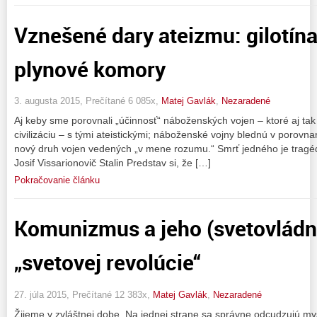
Vznešené dary ateizmu: gilotína
plynové komory
3. augusta 2015, Prečítané 6 085x,
Matej Gavlák
,
Nezaradené
Aj keby sme porovnali „účinnosť“ náboženských vojen – ktoré aj tak 
civilizáciu – s tými ateistickými; náboženské vojny blednú v porovnan
nový druh vojen vedených „v mene rozumu.“ Smrť jedného je tragédi
Josif Vissarionovič Stalin Predstav si, že […]
Pokračovanie článku
Komunizmus a jeho (svetovládn
„svetovej revolúcie“
27. júla 2015, Prečítané 12 383x,
Matej Gavlák
,
Nezaradené
Žijeme v zvláštnej dobe. Na jednej strane sa správne odcudzujú my