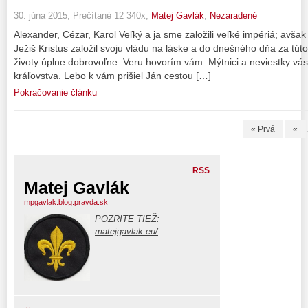
30. júna 2015, Prečítané 12 340x,
Matej Gavlák
,
Nezaradené
Alexander, Cézar, Karol Veľký a ja sme založili veľké impériá; avšak n
Ježiš Kristus založil svoju vládu na láske a do dnešného dňa za túto r
životy úplne dobrovoľne. Veru hovorím vám: Mýtnici a neviestky v
kráľovstva. Lebo k vám prišiel Ján cestou […]
Pokračovanie článku
« Prvá
«
.
RSS
Matej Gavlák
mpgavlak.blog.pravda.sk
POZRITE TIEŽ:
matejgavlak.eu/