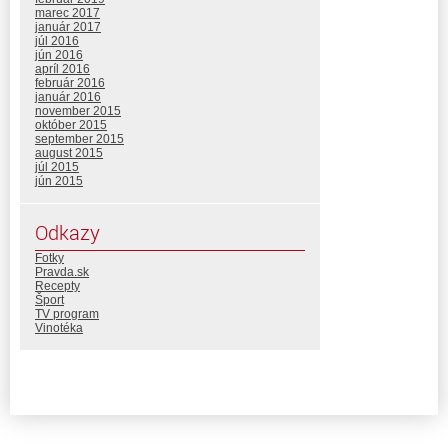
marec 2017
január 2017
júl 2016
jún 2016
apríl 2016
február 2016
január 2016
november 2015
október 2015
september 2015
august 2015
júl 2015
jún 2015
Odkazy
Fotky
Pravda.sk
Recepty
Šport
TV program
Vinotéka