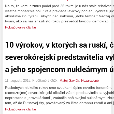
Na to, že komunizmus padol pred 25 rokmi je u nás stále relatívne 
vlastne monarchie boli. Stále prevláda ľavicový pohľad, vyobrazujú
absolútne zlo, tyraniu silných nad slabšími, „dobu temna.“ Naozaj vš
tyrani, ako sa nás snažili sto rokov presvedčiť ľavicoví demokrati, [
Pokračovanie článku
10 výrokov, v ktorých sa ruskí, 
severokórejskí predstavitelia v
a jeho spojencom nukleárnym 
11. augusta 2015, Prečítané 5 052x,
Matej Gavlák
,
Nezaradené
Posledných niekoľko rokov sme svedkami úplne nového fenoménu – ni
(samozrejme) severokórejskí oficiálni vládni predstavitelia sa vyjad
neprestane s „provokáciami“, zaútočia naň svojimi nukleárnymi zbra
tom, až do Putinovej éry, považovaný za čisto obrannú zbraň a ani 
Pokračovanie článku