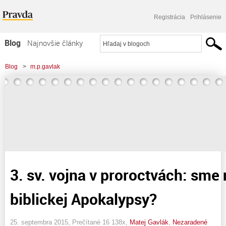
Registrácia
Prihlásenie
Blog
Najnovšie články
Najčítanejšie články
Blog
>
m.p.gavlak
Najkomentovanejšie články
Zoznam blogov
Komerčné blogy
3. sv. vojna v proroctvách: sme 
biblickej Apokalypsy?
25. septembra 2015, Prečítané 16 138x,
Matej Gavlák
,
Nezaradené