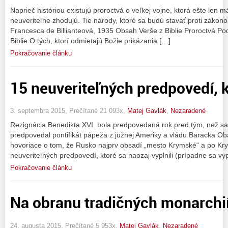
Naprieč históriou existujú proroctvá o veľkej vojne, ktorá ešte len m
neuveriteľne zhodujú. Tie národy, ktoré sa budú stavať proti záko
Francesca de Billianteová, 1935 Obsah Verše z Biblie Proroctvá Po
Biblie O tých, ktorí odmietajú Božie prikázania […]
Pokračovanie článku
15 neuveriteľných predpovedí, kt
3. septembra 2015, Prečítané 21 093x,
Matej Gavlák
,
Nezaradené
Rezignácia Benedikta XVI. bola predpovedaná rok pred tým, než sa 
predpovedal pontifikát pápeža z južnej Ameriky a vládu Baracka Ob
hovoriace o tom, že Rusko najprv obsadí „mesto Krymské“ a po Kr
neuveriteľných predpovedí, ktoré sa naozaj vyplnili (prípadne sa vypl
Pokračovanie článku
Na obranu tradičných monarchi
24. augusta 2015, Prečítané 5 953x,
Matej Gavlák
,
Nezaradené