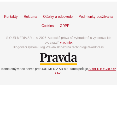
Kontakty
Reklama
Otázky a odpovede
Podmienky používania
Cookies
GDPR
© OUR MEDIA SR a. s. 2026. Autorské práva sú vyhradené a vykonáva ich
vydavateľ,
viac info
.
Blogovací systém Blog.Pravda.sk beží na technológií Wordpress.
Kompletný video servis pre OUR MEDIA SR a.s. zabezpečuje
ARBERTO GROUP
s.r.o.
.