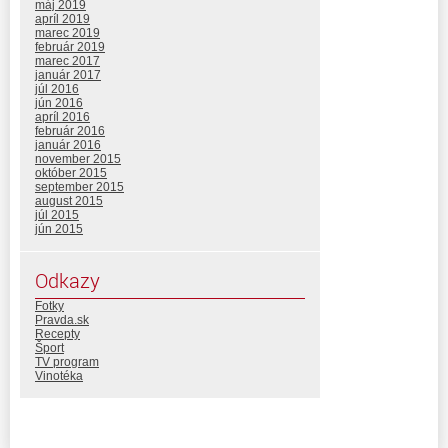
máj 2019
apríl 2019
marec 2019
február 2019
marec 2017
január 2017
júl 2016
jún 2016
apríl 2016
február 2016
január 2016
november 2015
október 2015
september 2015
august 2015
júl 2015
jún 2015
Odkazy
Fotky
Pravda.sk
Recepty
Šport
TV program
Vinotéka