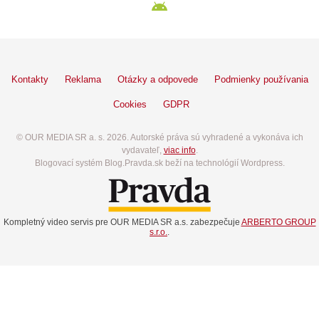
Kontakty
Reklama
Otázky a odpovede
Podmienky používania
Cookies
GDPR
© OUR MEDIA SR a. s. 2026. Autorské práva sú vyhradené a vykonáva ich
vydavateľ,
viac info
.
Blogovací systém Blog.Pravda.sk beží na technológií Wordpress.
Kompletný video servis pre OUR MEDIA SR a.s. zabezpečuje
ARBERTO GROUP
s.r.o.
.