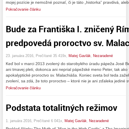
mojej pozície je nemožné poznať, či je táto „historka“ pravdivá, aleb
Pokračovanie článku
Bude za Františka I. zničený Rím
predpovedá proroctvo sv. Mala
23. januára 2016, Prečítané 35 419x,
Matej Gavlák
,
Nezaradené
Keď bol v marci 2013 zvolený do starobylého úradu pápeža José Ber
ani tmavej pleti, dokonca ani neprial pápežské meno Peter, tak ak
apokalyptické proroctvo sv. Malachiáša. Koniec sveta bol teda zaže
zvolení, sa zdá, že toto proroctvo – ktoré nie je ani zďaleka jediné 
Pokračovanie článku
Podstata totalitných režimov
1. januára 2016, Prečítané 6 041x,
Matej Gavlák
,
Nezaradené
Preklad článku The Myth of ´Man in the High Castle´ z The Imagina