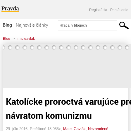
Registrácia
Prihlásenie
Blog
Najnovšie články
Najčítanejšie články
Blog
>
m.p.gavlak
Najkomentovanejšie články
Zoznam blogov
Komerčné blogy
Katolícke proroctvá varujúce 
návratom komunizmu
29. júla 2016, Prečítané 18 955x,
Matej Gavlák
,
Nezaradené