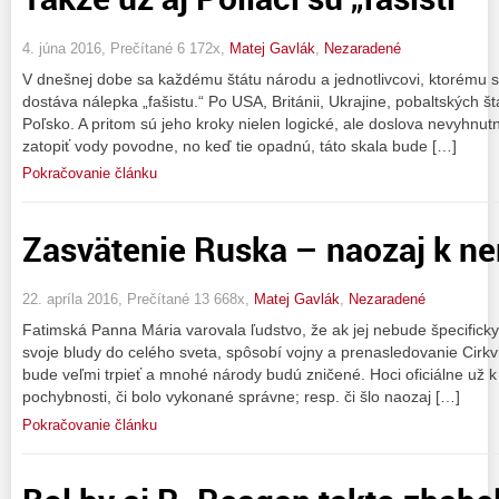
4. júna 2016, Prečítané 6 172x,
Matej Gavlák
,
Nezaradené
V dnešnej dobe sa každému štátu národu a jednotlivcovi, ktorému sa
dostáva nálepka „fašistu.“ Po USA, Británii, Ukrajine, pobaltských š
Poľsko. A pritom sú jeho kroky nielen logické, ale doslova nevyhnut
zatopiť vody povodne, no keď tie opadnú, táto skala bude […]
Pokračovanie článku
Zasvätenie Ruska – naozaj k n
22. apríla 2016, Prečítané 13 668x,
Matej Gavlák
,
Nezaradené
Fatimská Panna Mária varovala ľudstvo, že ak jej nebude špecificky
svoje bludy do celého sveta, spôsobí vojny a prenasledovanie Cirkv
bude veľmi trpieť a mnohé národy budú zničené. Hoci oficiálne už k
pochybnosti, či bolo vykonané správne; resp. či šlo naozaj […]
Pokračovanie článku