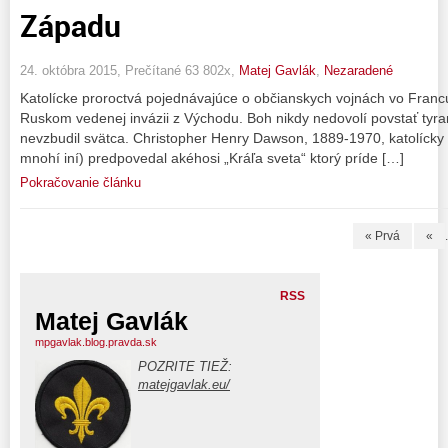
Západu
24. októbra 2015, Prečítané 63 802x,
Matej Gavlák
,
Nezaradené
Katolícke proroctvá pojednávajúce o občianskych vojnách vo Francú
Ruskom vedenej invázii z Východu. Boh nikdy nedovolí povstať tyra
nevzbudil svätca. Christopher Henry Dawson, 1889-1970, katolícky
mnohí iní) predpovedal akéhosi „Kráľa sveta“ ktorý príde […]
Pokračovanie článku
« Prvá
«
.
RSS
Matej Gavlák
mpgavlak.blog.pravda.sk
POZRITE TIEŽ:
matejgavlak.eu/