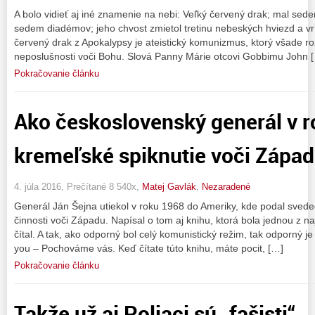
A bolo vidieť aj iné znamenie na nebi: Veľký červený drak; mal sed
sedem diadémov; jeho chvost zmietol tretinu nebeských hviezd a vrh
červený drak z Apokalypsy je ateistický komunizmus, ktorý všade ro
neposlušnosti voči Bohu. Slová Panny Márie otcovi Gobbimu John 
Pokračovanie článku
Ako československý generál v r
kremeľské spiknutie voči Zápa
4. júla 2016, Prečítané 8 540x,
Matej Gavlák
,
Nezaradené
Generál Ján Šejna utiekol v roku 1968 do Ameriky, kde podal svede
činnosti voči Západu. Napísal o tom aj knihu, ktorá bola jednou z n
čítal. A tak, ako odporný bol celý komunistický režim, tak odporný je 
you – Pochováme vás. Keď čítate túto knihu, máte pocit, […]
Pokračovanie článku
Takže už aj Poliaci sú „fašisti“