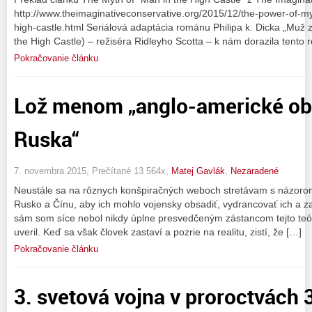
http://www.theimaginativeconservative.org/2015/12/the-power-of-m
high-castle.html Seriálová adaptácia románu Philipa k. Dicka „Muž
the High Castle) – režiséra Ridleyho Scotta – k nám dorazila tento 
Pokračovanie článku
Lož menom „anglo-americké ob
Ruska“
7. novembra 2015, Prečítané 13 564x,
Matej Gavlák
,
Nezaradené
Neustále sa na rôznych konšpiračných weboch stretávam s názorom
Rusko a Čínu, aby ich mohlo vojensky obsadiť, vydrancovať ich a za
sám som síce nebol nikdy úplne presvedčeným zástancom tejto teórie
uveril. Keď sa však človek zastaví a pozrie na realitu, zistí, že […]
Pokračovanie článku
3. svetová vojna v proroctvách 3