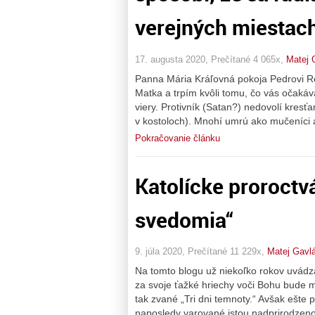
verejných miestac
17. augusta 2020, Prečítané 4 065x,
Matej 
Panna Mária Kráľovná pokoja Pedrovi Ré
Matka a trpím kvôli tomu, čo vás očakáv
viery. Protivník (Satan?) nedovolí kresťa
v kostoloch). Mnohí umrú ako mučeníci 
Pokračovanie článku
Katolícke proroctv
svedomia“
9. júla 2020, Prečítané 11 229x,
Matej Gavl
Na tomto blogu už niekoľko rokov uvádza
za svoje ťažké hriechy voči Bohu bude mu
tak zvané „Tri dni temnoty.“ Avšak ešte p
naposledy varované istou nadprirodzeno