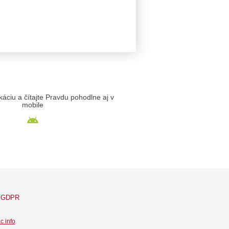
likáciu a čítajte Pravdu pohodlne aj v
mobile
GDPR
c info
.