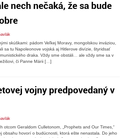
 ale nech nečaká, že sa bude
dobre
Gavlák
hými skúškami: pádom Veľkej Moravy, mongolskou inváziou,
sa tu Napoleonove vojská aj Hitlerove divízie, štyridsať
munistického draka. Vždy sme obstáli… ale vždy sme sa v
ežišovi, či Panne Márii […]
vetovej vojny predpovedaný v
Gavlák
ých otcom Geraldom Culletonom, „Prophets and Our Times,“
jej obsahu hovorí o budúcnosti, ktorá ešte nenastala. Do jeho