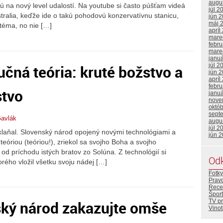
augu
jú na nový level udalostí. Na youtube si často púšťam videá
júl 2
ralia, keďže ide o takú pohodovú konzervatívnu stanicu,
jún 
máj 
 téma, no nie […]
apríl
mare
febr
mare
janu
učná teória: kruté božstvo a
júl 2
jún 
apríl
febr
stvo
janu
nove
októ
sept
Gavlák
augu
júl 2
klaňal. Slovenský národ opojený novými technológiami a
jún 
óriou (teóriou!), zriekol sa svojho Boha a svojho
od príchodu istých bratov zo Solúna. Z technológií si
Od
rého vložil všetku svoju nádej […]
Fotky
Prav
Rece
Šport
TV p
ský národ zakazujte omše
Vino