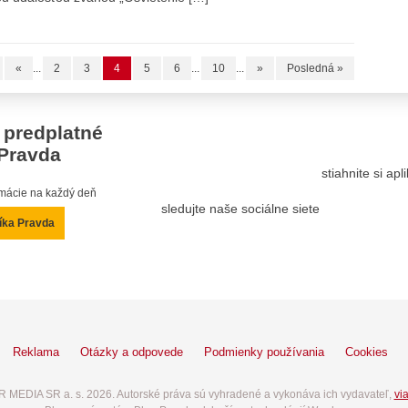
«
...
2
3
4
5
6
...
10
...
»
Posledná »
 predplatné
Pravda
stiahnite si ap
ormácie na každý deň
sledujte naše sociálne siete
íka Pravda
Reklama
Otázky a odpovede
Podmienky používania
Cookies
 MEDIA SR a. s. 2026. Autorské práva sú vyhradené a vykonáva ich vydavateľ,
via