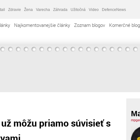
tail
Zdravie
Žena
Varecha
Záhrada
Užitočná
Video
DefenceNews
lánky
Najkomentovanejšie články
Zoznam blogov
Komerčné blog
Ma
 už môžu priamo súvisieť s
mpgav
tvami