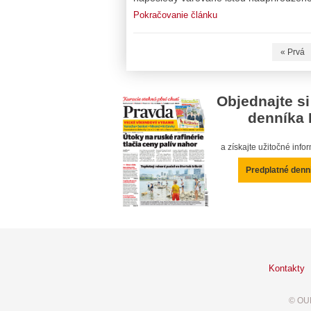
Pokračovanie článku
« Prvá
Objednajte si
denníka 
a získajte užitočné inf
Predplatné denn
Kontakty
© OUR