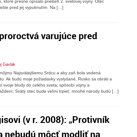
o, ktoré presne opísalo priebeh 2. svetovej vojny. Otec
 ešte pred jej vypuknutím. Na […]
proroctvá varujúce pred
j Gavlák
môjmu Najsvätejšiemu Srdcu a aby zaň bola vedená
tu. Ak budú moje požiadavky vyslyšané, Rusko sa obráti a
ať svoje bludy do celého sveta, spôsobí vojny a
raždení; Svätý otec bude veľmi trpieť; mnohé národy budú […]
sovi (v r. 2008): „Protivník
ia nebudú môcť modliť na