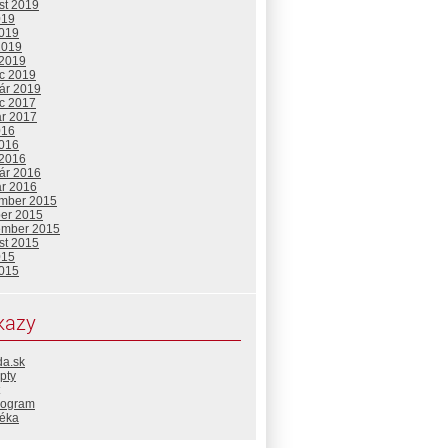
st 2019
019
2019
2019
 2019
c 2019
uár 2019
c 2017
ár 2017
016
2016
 2016
uár 2016
ár 2016
mber 2015
ber 2015
ember 2015
st 2015
015
2015
kazy
da.sk
pty
rogram
téka