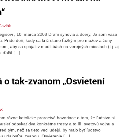
h“
Gavlák
gisovi , 10. marca 2008 Drahí synovia a dcéry, Ja som vaša
a. Príde deň, kedy sa kríž stane ťažkým pre mužov a ženy
nom, aby sa spájali v modlitbách na verejných miestach (t.j. aj
a ďalší […]
á o tak-zvanom „Osvietení
ák
m rôzne katolícke proroctvá hovoriace o tom, že ľudstvo si
sieť odpykať dva konkrétne tresty a to III. svetovú vojnu a
red tým, než sa tieto veci udejú, by malo byť ľudstvo
u udalosťou zvanou „Osvietenie […]