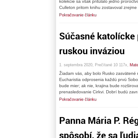
kolekcie sa však pritúlalo jedno proroctv
Culleton pritom knihu zostavoval zrejme
Pokračovanie článku
Súčasné katolícke 
ruskou inváziou
1. septembra 2020, Prečítané 10 117x,
Mate
Žiadam vás, aby bolo Rusko zasvätené 
Eucharistia odprosenia každú prvú Sobo
bude mier; ak nie, krajina bude rozširov
prenasledovanie Cirkvi. Dobrí budú zav
Pokračovanie článku
Panna Mária P. Régi
spôsobí, že sa ľud