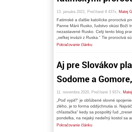
13. januára 2021, Prečítané 8 437x,
Matej G
Fatimské a ďalšie katolícke proroctvá p
Panne Márii Rusko, ľudstvo okúsi Boží t
nezastavené Rusko. Celý tento blog pr
„veľkej invázii z Ruska.“ Tie proroctvá s
Pokračovanie článku
Aj pre Slovákov plat
Sodome a Gomore, 
11. novembra 2020, Prečítané 3 937x,
Mate
„Poď vypiť!“ je obľúbené slovné spojenie
zlého, je to forma oddýchnutia si. Najv
chľastačka“ kedy sa pospolitý ľud „zres
pondelka, na nejaký nedeľný kostol sa 
Pokračovanie článku