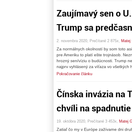
Zaujímavý sen o U.
Trump sa predčasne
2. novembra 2020, Prečítané 2 875x,
Matej
Za normálnych okolností by som toto asi
pre Ameriku to platí ešte trojnásob. Ne
hrozný sen/víziu o budúcnosti. Trump ne
najprv vyhlásený za víťaza vo všetkých 
Pokračovanie článku
Čínska invázia na T
chvíli na spadnutie
19. októbra 2020, Prečítané 3 453x,
Matej 
Zatiaľ čo my v Európe zažívame dni dru