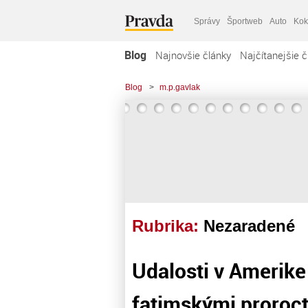
Správy
Športweb
Auto
Kok
Blog
Najnovšie články
Najčítanejšie č
Blog
>
m.p.gavlak
Rubrika:
Nezaradené
Udalosti v Amerike
fatimskými proroc