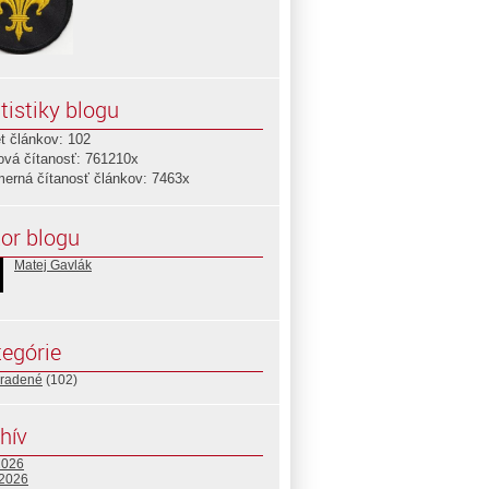
tistiky blogu
t článkov: 102
ová čítanosť: 761210x
merná čítanosť článkov: 7463x
or blogu
Matej Gavlák
egórie
radené
(102)
hív
2026
 2026