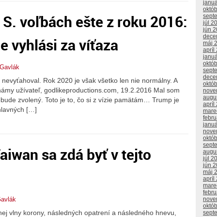
janu
októ
 S. voľbách ešte z roku 2016:
sept
júl 2
jún 
dece
 vyhlási za víťaza
máj 
apríl
janu
októ
 Gavlák
sept
dece
 nevyťahoval. Rok 2020 je však všetko len nie normálny. A
októ
známy užívateľ, godlikeproductions.com, 19.2.2016 Mal som
nove
augu
bude zvolený. Toto je to, čo si z vízie pamätám… Trump je
apríl
hlavných […]
mare
febr
janu
nove
októ
sept
aiwan sa zdá byť v tejto
augu
júl 2
jún 
máj 
apríl
mare
febr
nove
Gavlák
októ
hej vlny korony, následných opatrení a následného hnevu,
sept