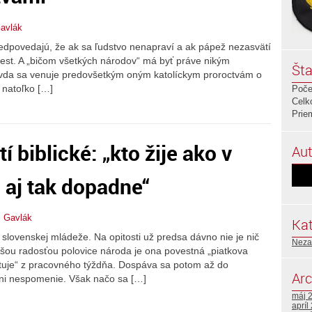
avlák
redpovedajú, že ak sa ľudstvo nenapraví a ak pápež nezasvätí
rest. A „bičom všetkých národov“ má byť práve nikým
Šta
avda sa venuje predovšetkým oným katolíckym proroctvám o
ú natoľko […]
Poče
Celk
Prie
í biblické: „kto žije ako v
Aut
aj tak dopadne“
j Gavlák
Kat
 slovenskej mládeže. Na opitosti už predsa dávno nie je nič
Neza
äčšou radosťou polovice národa je ona povestná „piatkova
etuje“ z pracovného týždňa. Dospáva sa potom až do
Arc
ani nespomenie. Však načo sa […]
máj 
apríl