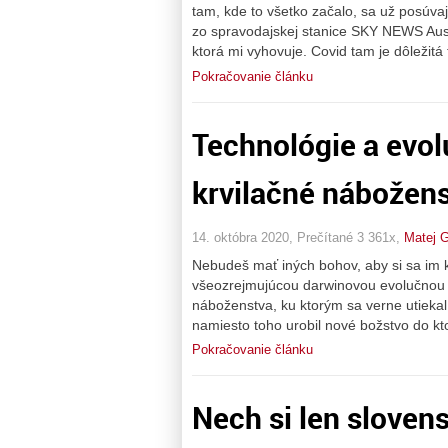
tam, kde to všetko začalo, sa už posúva
zo spravodajskej stanice SKY NEWS Aust
ktorá mi vyhovuje. Covid tam je dôležitá
Pokračovanie článku
Technológie a evol
krvilačné nábožen
14. októbra 2020, Prečítané 3 361x,
Matej 
Nebudeš mať iných bohov, aby si sa im 
všeozrejmujúcou darwinovou evolučnou te
náboženstva, ku ktorým sa verne utiekal 
namiesto toho urobil nové božstvo do kto
Pokračovanie článku
Nech si len sloven