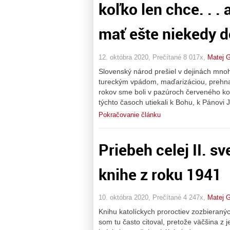
koľko len chce. . .
mať ešte niekedy 
12. októbra 2020, Prečítané 8 017x,
Matej 
Slovenský národ prešiel v dejinách mno
tureckým vpádom, maďarizáciou, prehnali 
rokov sme boli v pazúroch červeného ko
týchto časoch utiekali k Bohu, k Pánovi J
Pokračovanie článku
Priebeh celej II. s
knihe z roku 1941
10. októbra 2020, Prečítané 4 247x,
Matej 
Knihu katolíckych proroctiev zozbieran
som tu často citoval, pretože väčšina z 